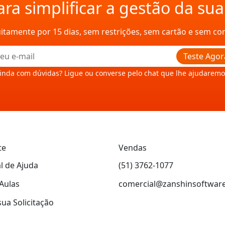
ra simplificar a gestão da su
uitamente por 15 dias, sem restrições, sem cartão e sem c
Teste Agor
inda com dúvidas? Ligue ou converse pelo chat que lhe ajudaremo
te
Vendas
l de Ajuda
(51) 3762-1077
Aulas
comercial@zanshinsoftwar
sua Solicitação