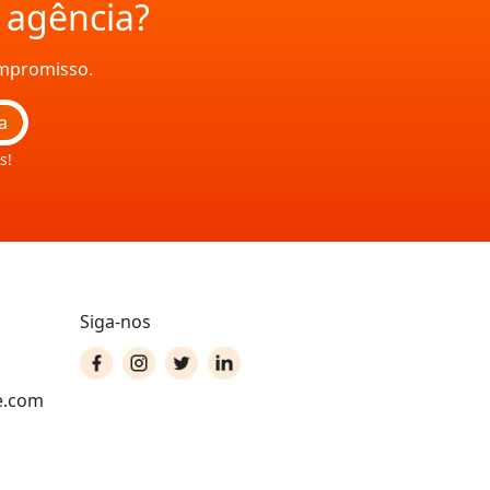
a agência?
ompromisso.
a
s!
Siga-nos
e.com