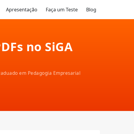
Apresentação
Faça um Teste
Blog
PDFs no SiGA
-graduado em Pedagogia Empresarial