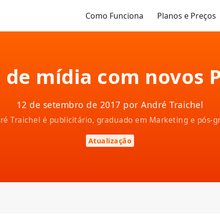
Como Funciona
Planos e Preços
 de mídia com novos 
12 de setembro de 2017 por André Traichel
ndré Traichel é publicitário, graduado em Marketing e pós
Atualização