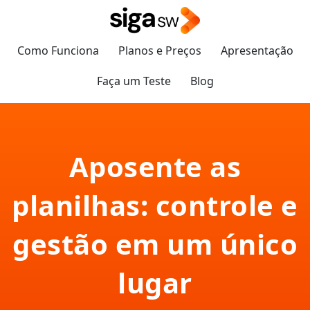
Como Funciona
Planos e Preços
Apresentação
Faça um Teste
Blog
Aposente as
planilhas: controle e
gestão em um único
lugar