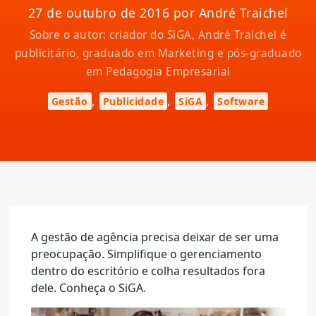
27 de outubro de 2016 por André Traichel
Sobre o autor: criador do SiGA, André Traichel é
publicitário, graduado em Marketing e pós-graduado
em Pedagogia Empresarial
,
,
,
Gestão
Publicidade
SiGA
Software
A gestão de agência precisa deixar de ser uma
preocupação. Simplifique o gerenciamento
dentro do escritório e colha resultados fora
dele. Conheça o SiGA.