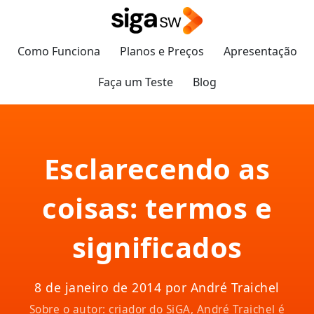
Como Funciona
Planos e Preços
Apresentação
Faça um Teste
Blog
Esclarecendo as
coisas: termos e
significados
8 de janeiro de 2014 por André Traichel
Sobre o autor: criador do SiGA, André Traichel é