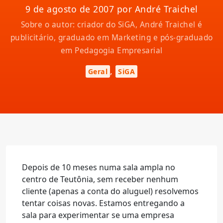
9 de agosto de 2007 por André Traichel
Sobre o autor: criador do SiGA, André Traichel é
publicitário, graduado em Marketing e pós-graduado
em Pedagogia Empresarial
,
Geral
SiGA
Depois de 10 meses numa sala ampla no
centro de Teutônia, sem receber nenhum
cliente (apenas a conta do aluguel) resolvemos
tentar coisas novas. Estamos entregando a
sala para experimentar se uma empresa