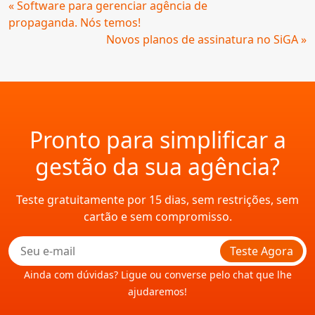
Continue
« Software para gerenciar agência de
Lendo
propaganda. Nós temos!
Novos planos de assinatura no SiGA »
Pronto para simplificar a
gestão da sua agência?
Teste gratuitamente por 15 dias, sem restrições, sem
cartão e sem compromisso.
Teste Agora
Ainda com dúvidas? Ligue ou converse pelo chat que lhe
ajudaremos!