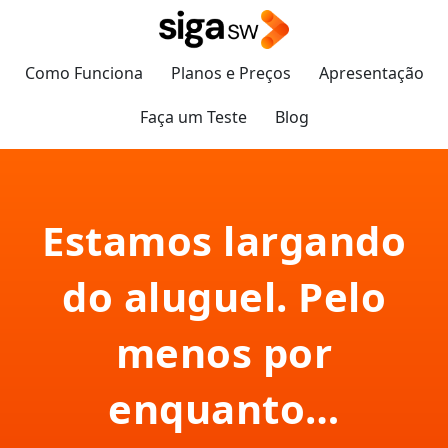
Como Funciona
Planos e Preços
Apresentação
Faça um Teste
Blog
Estamos largando
do aluguel. Pelo
menos por
enquanto…