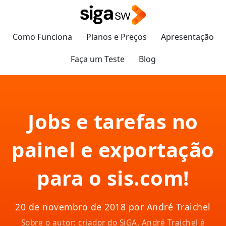
Como Funciona
Planos e Preços
Apresentação
Faça um Teste
Blog
Jobs e tarefas no
painel e exportação
para o sis.com!
20 de novembro de 2018 por André Traichel
Sobre o autor: criador do SiGA, André Traichel é