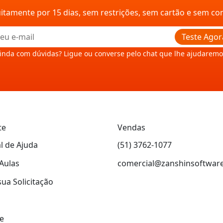
uitamente por 15 dias, sem restrições, sem cartão e sem c
Teste Agor
inda com dúvidas? Ligue ou converse pelo chat que lhe ajudaremo
te
Vendas
l de Ajuda
(51) 3762-1077
Aulas
comercial@zanshinsoftwar
sua Solicitação
e