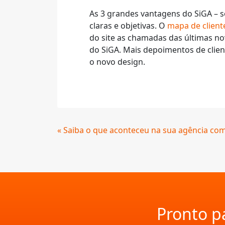
As 3 grandes vantagens do SiGA – s
claras e objetivas. O
mapa de client
do site as chamadas das últimas no
do SiGA. Mais depoimentos de clie
o novo design.
Continue
« Saiba o que aconteceu na sua agência com
Lendo
Pronto pa