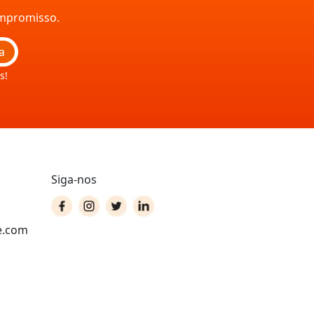
ompromisso.
a
s!
Siga-nos
e.com