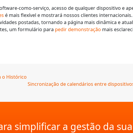
oftware-como-serviço, acesso de qualquer dispositivo e ap
es
é mais flexível e mostrará nossos clientes internacion
vidades postadas, tornando a página mais dinâmica e atuali
ntes, um formulário para
pedir demonstração
mais esclare
 o Histórico
Sincronização de calendários entre dispositiv
ra simplificar a gestão da su