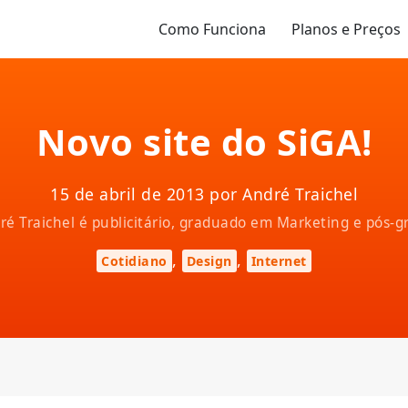
Como Funciona
Planos e Preços
Novo site do SiGA!
15 de abril de 2013 por André Traichel
ndré Traichel é publicitário, graduado em Marketing e pós
,
,
Cotidiano
Design
Internet