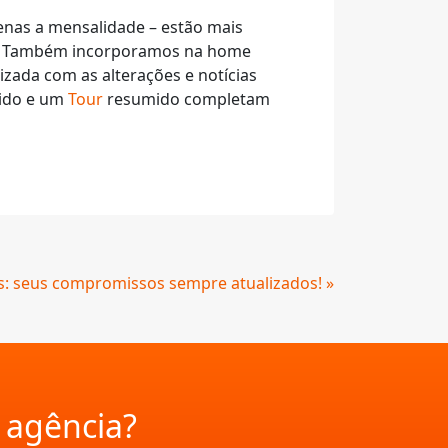
enas a mensalidade – estão mais
ais. Também incorporamos na home
zada com as alterações e notícias
cido e um
Tour
resumido completam
os: seus compromissos sempre atualizados! »
a agência?