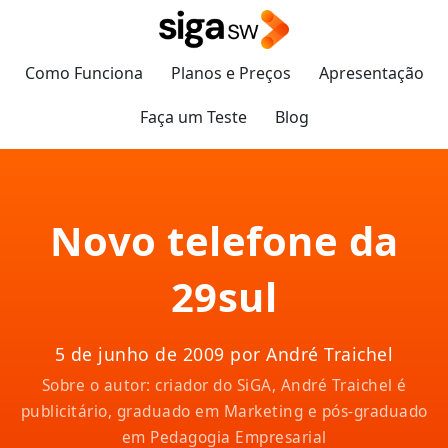
Como Funciona
Planos e Preços
Apresentação
Faça um Teste
Blog
Novo telefone da
29sul
5 de junho de 2009 por André Traichel
Sobre o autor: criador do SiGA, André Traichel é
publicitário, graduado em Marketing e pós-graduado
em Pedagogia Empresarial