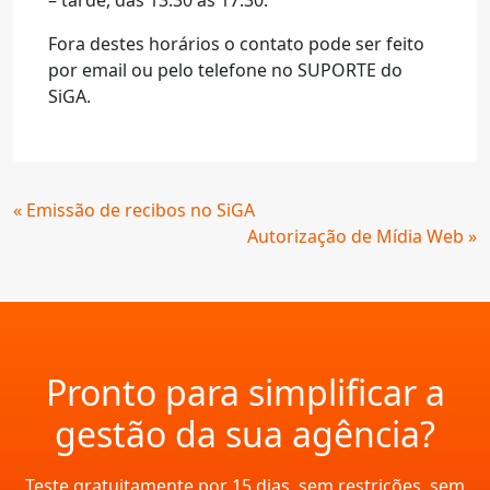
– tarde, das 13:30 às 17:30.
Fora destes horários o contato pode ser feito
por email ou pelo telefone no SUPORTE do
SiGA.
Continue
« Emissão de recibos no SiGA
Lendo
Autorização de Mídia Web »
Pronto para simplificar a
gestão da sua agência?
Teste gratuitamente por 15 dias, sem restrições, sem