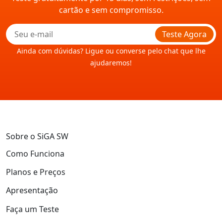
cartão e sem compromisso.
Teste Agora
Ainda com dúvidas? Ligue ou converse pelo chat que lhe
ajudaremos!
Sobre o SiGA SW
Como Funciona
Planos e Preços
Apresentação
Faça um Teste