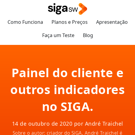
Como Funciona
Planos e Preços
Apresentação
Faça um Teste
Blog
Painel do cliente e
outros indicadores
no SIGA.
14 de outubro de 2020 por André Traichel
Sobre o autor: criador do SiGA, André Traichel é