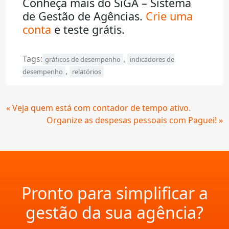
Conheça mais do SiGA – Sistema
de Gestão de Agências.
Crie uma
conta
e teste grátis.
Tags:
,
gráficos de desempenho
indicadores de
,
desempenho
relatórios
Continue
« Veja quem está com contador de tempo ativo.
Lendo
Organize as despesas pessoais com Paguei! »
Pronto para simplificar a
gestão da sua agência?