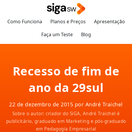
Como Funciona
Planos e Preços
Apresentação
Faça um Teste
Blog
Recesso de fim de
ano da 29sul
22 de dezembro de 2015 por André Traichel
Sobre o autor: criador do SiGA, André Traichel é
publicitário, graduado em Marketing e pós-graduado
em Pedagogia Empresarial