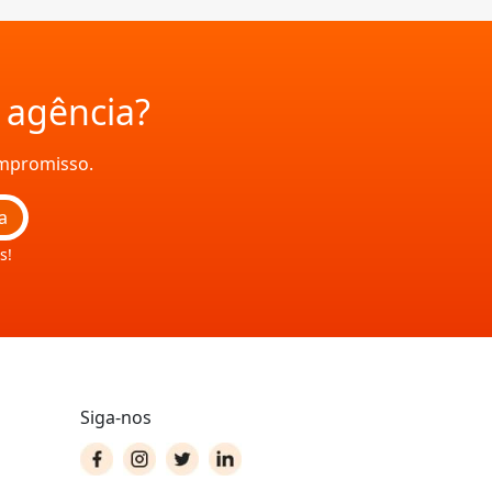
a agência?
ompromisso.
a
s!
Siga-nos