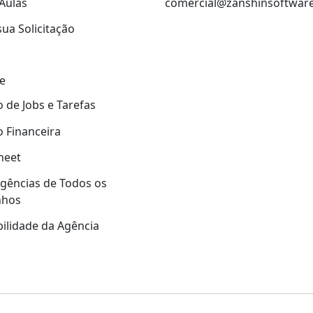
Aulas
comercial@zanshinsoftwar
sua Solicitação
e
 de Jobs e Tarefas
 Financeira
heet
gências de Todos os
nhos
ilidade da Agência