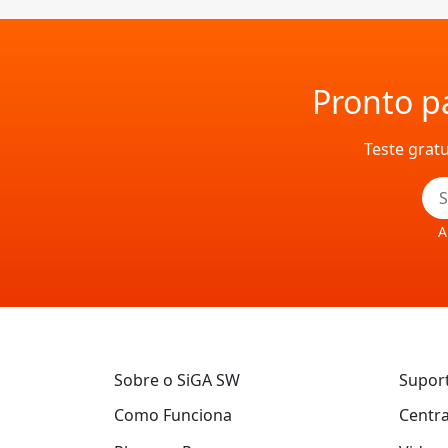
Pronto pa
Teste grat
A
Sobre o SiGA SW
Supor
Como Funciona
Centra