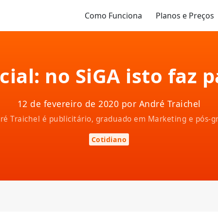
Como Funciona
Planos e Preços
ial: no SiGA isto faz 
12 de fevereiro de 2020 por André Traichel
ndré Traichel é publicitário, graduado em Marketing e pós
Cotidiano