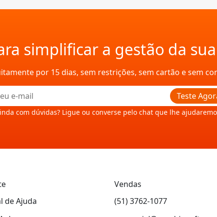
ra simplificar a gestão da su
uitamente por 15 dias, sem restrições, sem cartão e sem c
Teste Agor
inda com dúvidas? Ligue ou converse pelo chat que lhe ajudaremo
te
Vendas
l de Ajuda
(51) 3762-1077