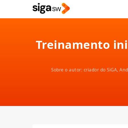
Treinamento inic
Sobre o autor: criador do SiGA, A