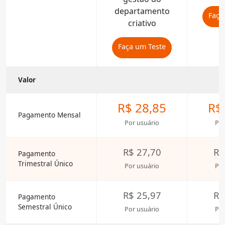
departamento
Faça
criativo
Faça um Teste
Valor
R$ 28,85
R$
Pagamento Mensal
Por usuário
Por
R$ 27,70
R$
Pagamento
Trimestral Único
Por usuário
Por
R$ 25,97
R$
Pagamento
Semestral Único
Por usuário
Por