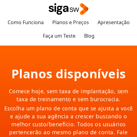
Como Funciona
Planos e Preços
Apresentação
Faça um Teste
Blog
Planos disponíveis
Comece hoje, sem taxa de implantação, sem
taxa de treinamento e sem burocracia.
Escolha um plano de conta que se ajusta a você
e ajude a sua agência a crescer buscando o
melhor custo/benefício.
Todos os usuários
pertencerão ao mesmo plano de conta.
Fale