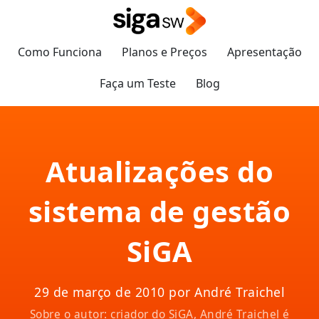
Como Funciona
Planos e Preços
Apresentação
Faça um Teste
Blog
Atualizações do
sistema de gestão
SiGA
29 de março de 2010 por André Traichel
Sobre o autor: criador do SiGA, André Traichel é