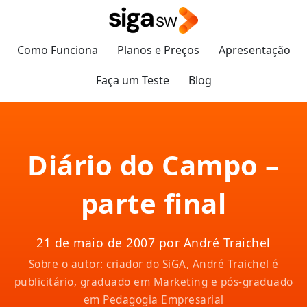
Como Funciona
Planos e Preços
Apresentação
Faça um Teste
Blog
Diário do Campo –
parte final
21 de maio de 2007 por André Traichel
Sobre o autor: criador do SiGA, André Traichel é
publicitário, graduado em Marketing e pós-graduado
em Pedagogia Empresarial