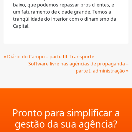
baixo, que podemos repassar pros clientes, e
um faturamento de cidade grande. Temos a
tranqüilidade do interior com o dinamismo da
Capital.
Continue
« Diário do Campo – parte III: Transporte
Lendo
Software livre nas agências de propaganda –
parte I: administração »
Pronto para simplificar a
gestão da sua agência?