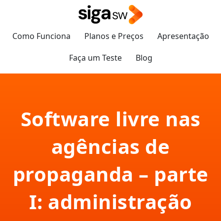
Como Funciona
Planos e Preços
Apresentação
Faça um Teste
Blog
Software livre nas
agências de
propaganda – parte
I: administração