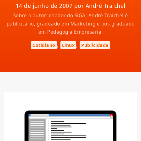
14 de junho de 2007 por André Traichel
Sobre o autor: criador do SiGA, André Traichel é
publicitário, graduado em Marketing e pós-graduado
em Pedagogia Empresarial
,
,
Cotidiano
Linux
Publicidade