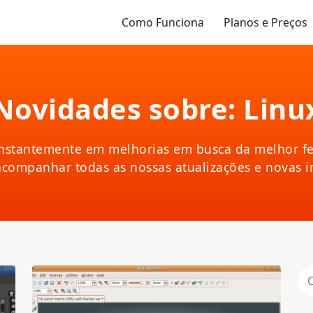
Como Funciona
Planos e Preços
Novidades sobre: Linu
nstantemente em melhorias em busca da melhor fe
acompanhar todas as nossas atualizações e novas 