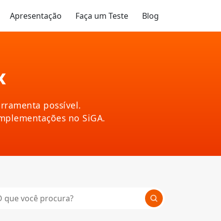
Apresentação
Faça um Teste
Blog
x
rramenta possível.
implementações no SiGA.