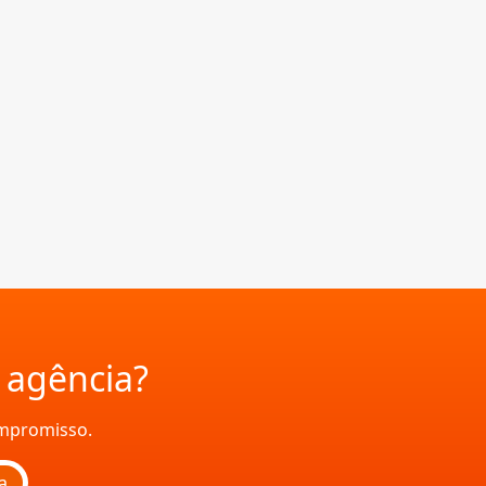
a agência?
ompromisso.
a