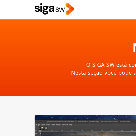
O SiGA SW está co
Nesta seção você pode 