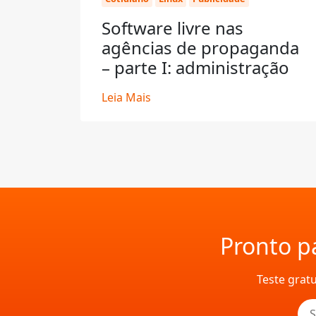
Software livre nas
agências de propaganda
– parte I: administração
Leia Mais
Pronto pa
Teste grat