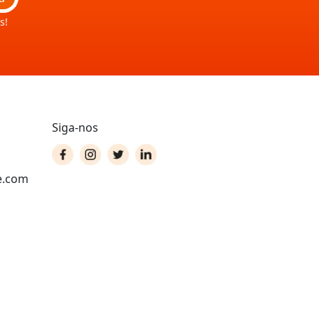
s!
Siga-nos
e.com