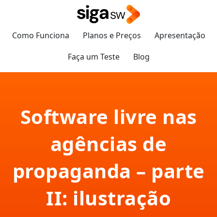
Como Funciona
Planos e Preços
Apresentação
Faça um Teste
Blog
Software livre nas
agências de
propaganda – parte
II: ilustração