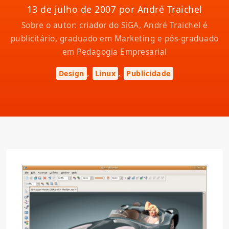
13 de julho de 2007 por André Traichel
Sobre o autor: criador do SiGA, André Traichel é
publicitário, graduado em Marketing e pós-graduado
em Pedagogia Empresarial
,
,
Design
Linux
Publicidade