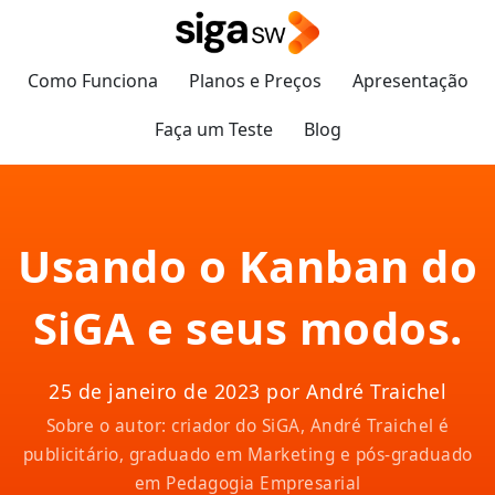
Como Funciona
Planos e Preços
Apresentação
Faça um Teste
Blog
Usando o Kanban do
SiGA e seus modos.
25 de janeiro de 2023 por André Traichel
Sobre o autor: criador do SiGA, André Traichel é
publicitário, graduado em Marketing e pós-graduado
em Pedagogia Empresarial