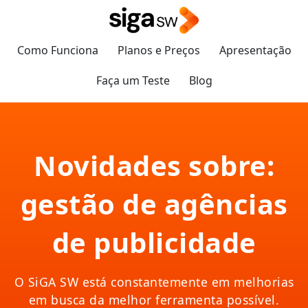
Como Funciona
Planos e Preços
Apresentação
Faça um Teste
Blog
Novidades sobre:
gestão de agências
de publicidade
O SiGA SW está constantemente em melhorias
em busca da melhor ferramenta possível.