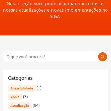
Nesta seção você pode acompanhar todas as
nossas atualizações e novas implementações no
SiGA.
Categorias
(1)
Acessibilidade
(3)
Apple
(94)
Atualização