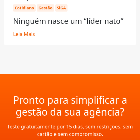
Cotidiano
Gestão
SiGA
Ninguém nasce um “líder nato”
Leia Mais
Pronto para simplificar a
gestão da sua agência?
Teste gratuitamente por 15 dias, sem restrições, sem
cartão e sem compromisso.