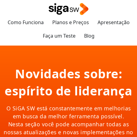
Como Funciona
Planos e Preços
Apresentação
Faça um Teste
Blog
Novidades sobre:
espírito de liderança
O SiGA SW está constantemente em melhorias
em busca da melhor ferramenta possível.
Nesta seção você pode acompanhar todas as
nossas atualizações e novas implementações no