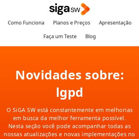
Como Funciona
Planos e Preços
Apresentação
Faça um Teste
Blog
Novidades sobre:
lgpd
O SiGA SW está constantemente em melhorias
em busca da melhor ferramenta possível.
Nesta seção você pode acompanhar todas as
nossas atualizações e novas implementações no