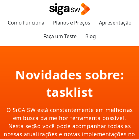
Como Funciona
Planos e Preços
Apresentação
Faça um Teste
Blog
Novidades sobre:
tasklist
O SiGA SW está constantemente em melhorias
em busca da melhor ferramenta possível.
Nesta seção você pode acompanhar todas as
nossas atualizações e novas implementações no